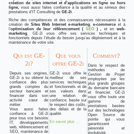
création de sites internet et d’applications en ligne ou hors
ligne,
vous aussi faites confiance à la qualité et au sérieux des
prestations d’IT Consulting de
GE-2i
.
Riche des compétences et des connaissances nécessaires à la
création de
Sites Web Internet e-marketing
,
e-commerce
et à
l’
optimisation de leur référencement (
SEO
) ,
et en
web-
marketing
, GE-2i vous offre ses services techniques et
fonctionnels depuis l’étude du besoin jusqu’au déploiement et à la
maintenance de votre site.
Qui est GE-
Que vous
Comment?
2i?
offre GE-2i
Dans le respect de
méthodes de
Depuis ses origines,
GE-2i vous offre le
Gestion de Projet
GE-2i a su obtenir la
meilleur de ses
employées par les
confiance des plus
services techniques
plus grands groupes
grands comptes du
et fonctionnels et de
du domaine bancaire
secteur bancaire et
ses valeurs dans
et financier, GE-2i
financier dans son
une relation de
vous offre toute une
activité cœur de
confiance, basée sur
gamme de
métier.
le respect des coûts,
prestations basées
Vous aussi faites
des délais et de la
sur des technologies
confiance à GE-2i
qualité.
Open Source de
pour tous vos besoins
pointe qui vous
En savoir plus …
IT, développements
garantissent
web, référencement et
pérennité et
SEO, maintenance de
évolutivité.